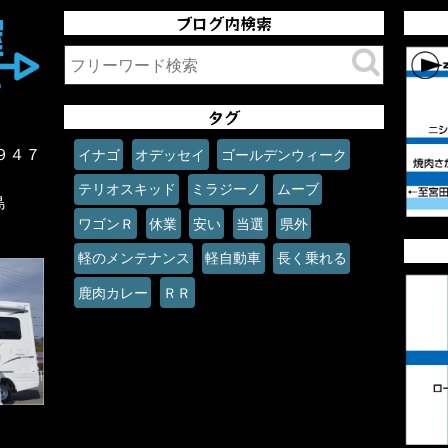
ブログ内検索
タグ
９４７
イナゴ
オデッセイ
ゴールデンウィーク
テリオスキッド
ミラジーノ
ムーブ
島
ワゴンＲ
休業
安い
当選
県外
軽のメンテナンス
軽自動車
長く乗れる
鹿肉カレー
ＲＲ