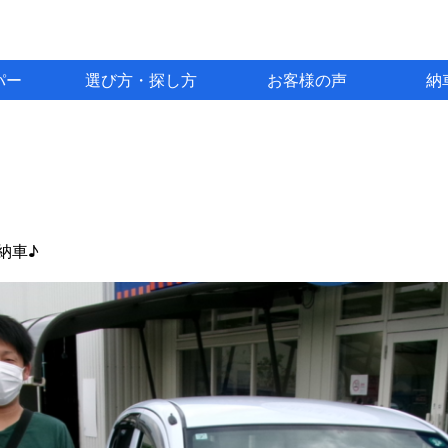
パー
選び方・探し方
お客様の声
納
納車♪