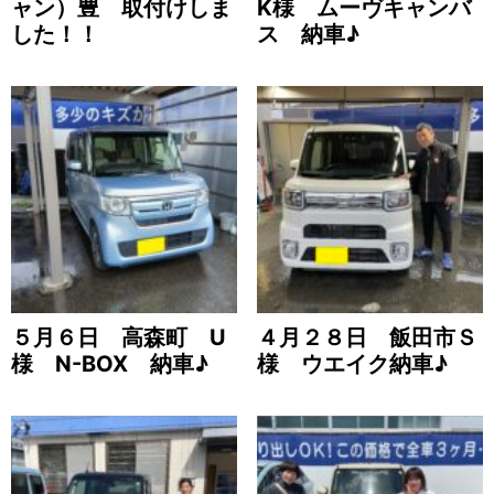
ャン）豊 取付けしま
K様 ムーヴキャンバ
した！！
ス 納車♪
５月６日 高森町 U
４月２８日 飯田市Ｓ
様 N-BOX 納車♪
様 ウエイク納車♪