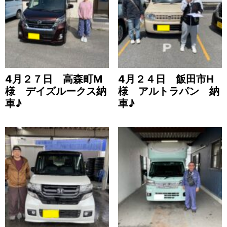
4月２７日 高森町M
4月２４日 飯田市H
様 デイズルークス納
様 アルトラパン 納
車♪
車♪