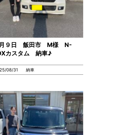
月９日 飯田市 M様 N-
OXカスタム 納車♪
25/08/31
納車