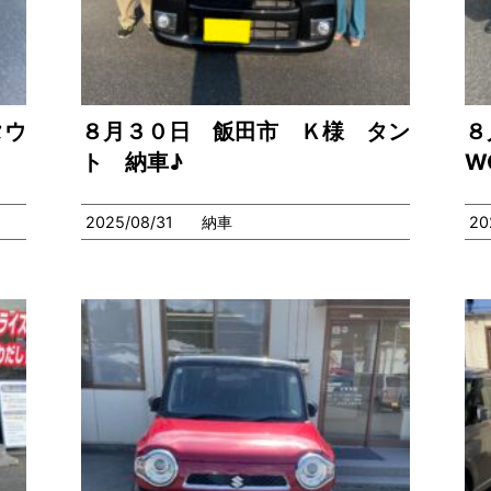
タウ
８月３０日 飯田市 Ｋ様 タン
８
ト 納車♪
W
2025/08/31
納車
20