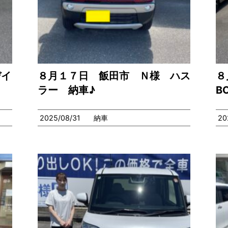
デイ
８月１７日 飯田市 Ｎ様 ハス
８
ラー 納車♪
B
2025/08/31
納車
20