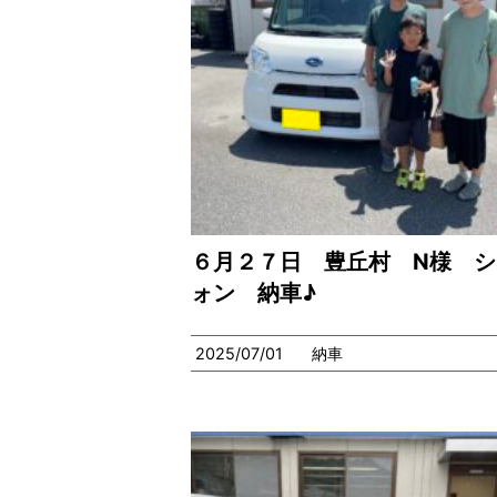
６月２７日 豊丘村 N様 シ
ォン 納車♪
2025/07/01
納車