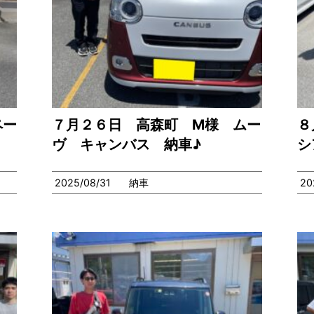
ペー
７月２６日 高森町 M様 ムー
８
ヴ キャンバス 納車♪
シ
2025/08/31
納車
20