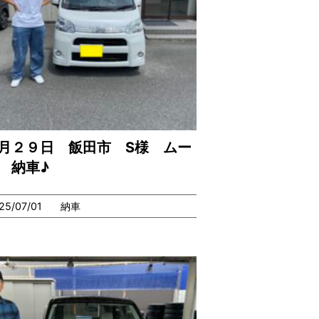
月２９日 飯田市 S様 ムー
 納車♪
25/07/01
納車