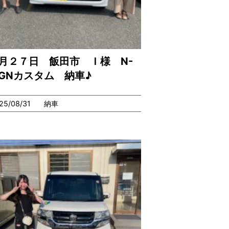
月２７日 飯田市 Ｉ様 N-
GNカスタム 納車♪
25/08/31
納車