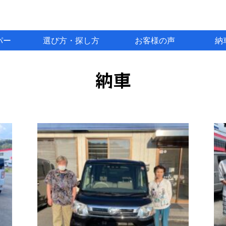
パー
選び方・探し方
お客様の声
納
納車