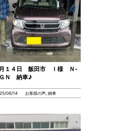
月１４日 飯田市 Ｉ様 Ｎ-
ＧＮ 納車♪
25/06/14
お客様の声
,
納車