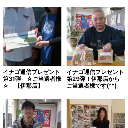
イナゴ通信プレゼント
イナゴ通信プレゼント
第31弾 ☆ご当選者様
第29弾！伊那店から
☆ 【伊那店】
ご当選者様です(^^)