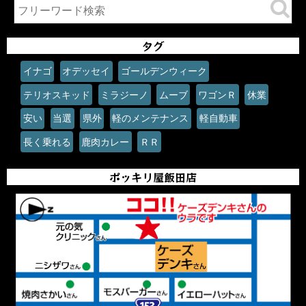
タグ
イナゴ
オデッセイ
ゴールデンウィーク
テリオスキッド
ミラジーノ
ムーブ
ワゴンＲ
休業
安い
当選
県外
軽のメンテナンス
軽自動車
長く乗れる
鹿肉カレー
ＲＲ
ポッキリ屋飯田店