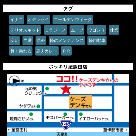
タグ
イナゴ
オデッセイ
ゴールデンウィーク
テリオスキッド
ミラジーノ
ムーブ
ワゴンＲ
休業
安い
当選
県外
軽のメンテナンス
軽自動車
長く乗れる
鹿肉カレー
ＲＲ
ポッキリ屋飯田店