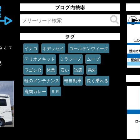
ブログ内検索
タグ
９４７
イナゴ
オデッセイ
ゴールデンウィーク
テリオスキッド
ミラジーノ
ムーブ
島
ワゴンＲ
休業
安い
当選
県外
軽のメンテナンス
軽自動車
長く乗れる
鹿肉カレー
ＲＲ