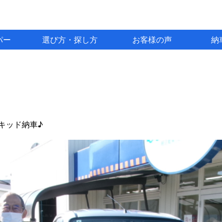
パー
選び方・探し方
お客様の声
納
キッド納車♪