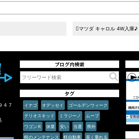
マツダ キャロル 4W入庫♪
ブログ内検索
タグ
９４７
イナゴ
オデッセイ
ゴールデンウィーク
テリオスキッド
ミラジーノ
ムーブ
島
ワゴンＲ
休業
安い
当選
県外
軽のメンテナンス
軽自動車
長く乗れる