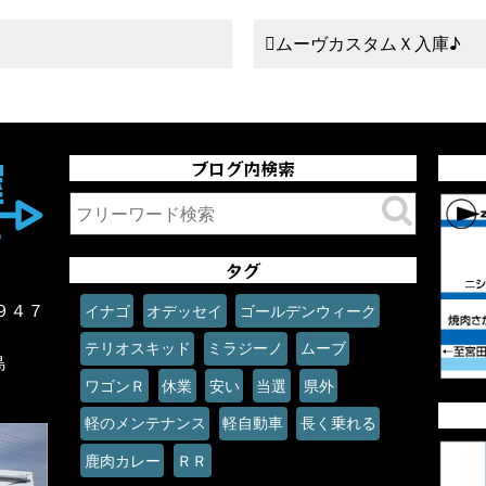
ムーヴカスタムＸ入庫♪
ブログ内検索
タグ
９４７
イナゴ
オデッセイ
ゴールデンウィーク
テリオスキッド
ミラジーノ
ムーブ
島
ワゴンＲ
休業
安い
当選
県外
軽のメンテナンス
軽自動車
長く乗れる
鹿肉カレー
ＲＲ