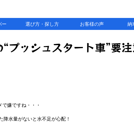
パー
選び方・探し方
お客様の声
納
“プッシュスタート車”要注
メで嫌ですね・・・
た降水量がないと水不足が心配！