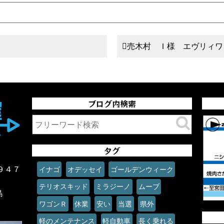
売木村 Ｉ様 エヴリィワ
ブログ内検索
タグ
９４７
イナゴ
オデッセイ
ゴールデンウィーク
テリオスキッド
ミラジーノ
ムーブ
島
ワゴンＲ
休業
安い
当選
県外
軽のメンテナンス
軽自動車
長く乗れる