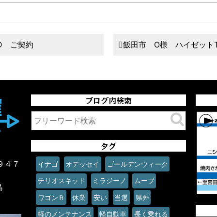
D ご契約
飯田市 O様 ハイゼット
ブログ内検索
タグ
９４７
イナゴ
オデッセイ
ゴールデンウィーク
テリオスキッド
ミラジーノ
ムーブ
島
ワゴンＲ
休業
安い
当選
県外
軽のメンテナンス
軽自動車
長く乗れる