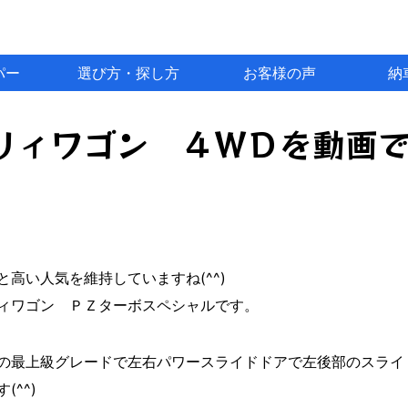
パー
選び方・探し方
お客様の声
納
リィワゴン ４ＷＤを動画でご
高い人気を維持していますね(^^)
ィワゴン ＰＺターボスペシャルです。
の最上級グレードで左右パワースライドドアで左後部のスライ
^^)