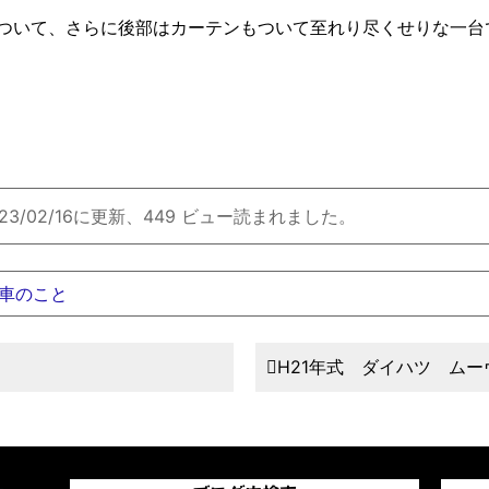
ついて、さらに後部はカーテンもついて至れり尽くせりな一台
023/02/16に更新、449 ビュー読まれました。
車のこと
H21年式 ダイハツ ム