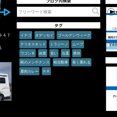
ブログ内検索
タグ
９４７
イナゴ
オデッセイ
ゴールデンウィーク
テリオスキッド
ミラジーノ
ムーブ
島
ワゴンＲ
休業
安い
当選
県外
軽のメンテナンス
軽自動車
長く乗れる
鹿肉カレー
ＲＲ