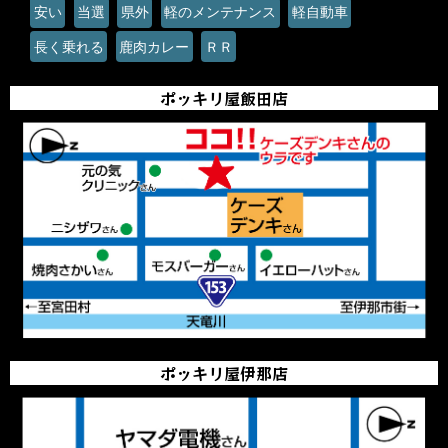
安い
当選
県外
軽のメンテナンス
軽自動車
長く乗れる
鹿肉カレー
ＲＲ
ポッキリ屋飯田店
ポッキリ屋伊那店