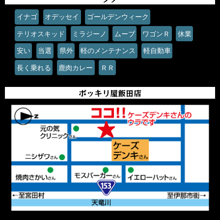
イナゴ
オデッセイ
ゴールデンウィーク
テリオスキッド
ミラジーノ
ムーブ
ワゴンＲ
休業
安い
当選
県外
軽のメンテナンス
軽自動車
長く乗れる
鹿肉カレー
ＲＲ
ポッキリ屋飯田店