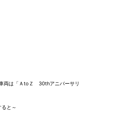
は「ＡtoＺ 30thアニバーサリ
すると～