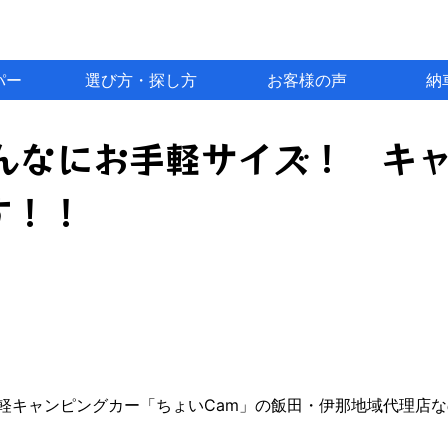
パー
選び方・探し方
お客様の声
納
こんなにお手軽サイズ！ キ
す！！
軽キャンピングカー「ちょいCam」の飯田・伊那地域代理店