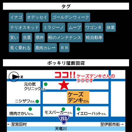
タグ
イナゴ
オデッセイ
ゴールデンウィーク
テリオスキッド
ミラジーノ
ムーブ
ワゴンＲ
休業
安い
当選
県外
軽のメンテナンス
軽自動車
長く乗れる
鹿肉カレー
ＲＲ
ポッキリ屋飯田店