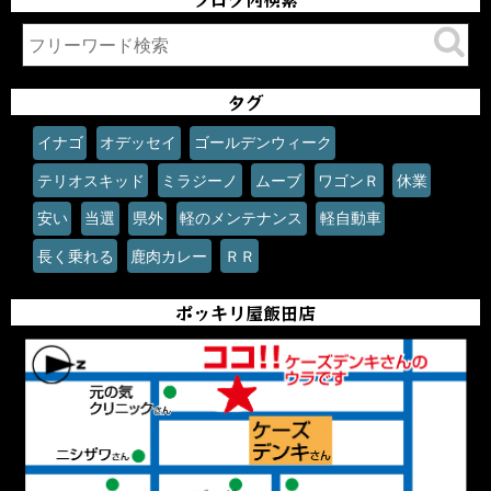
タグ
イナゴ
オデッセイ
ゴールデンウィーク
テリオスキッド
ミラジーノ
ムーブ
ワゴンＲ
休業
安い
当選
県外
軽のメンテナンス
軽自動車
長く乗れる
鹿肉カレー
ＲＲ
ポッキリ屋飯田店