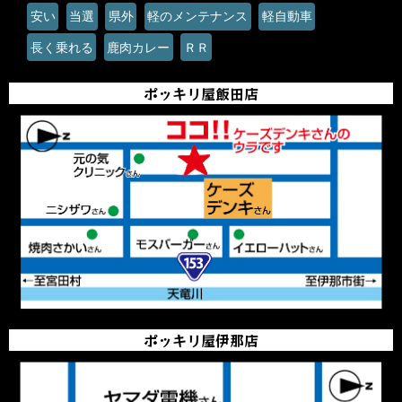
安い
当選
県外
軽のメンテナンス
軽自動車
長く乗れる
鹿肉カレー
ＲＲ
ポッキリ屋飯田店
ポッキリ屋伊那店