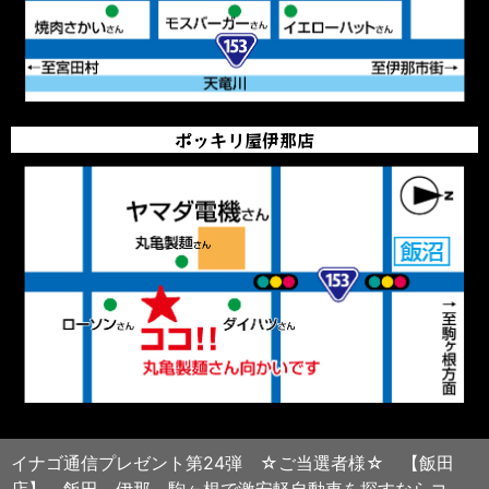
ポッキリ屋伊那店
イナゴ通信プレゼント第24弾 ☆ご当選者様☆ 【飯田