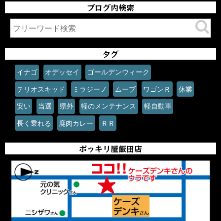
ブログ内検索
タグ
イナゴ
オデッセイ
ゴールデンウィーク
テリオスキッド
ミラジーノ
ムーブ
ワゴンＲ
休業
安い
当選
県外
軽のメンテナンス
軽自動車
長く乗れる
鹿肉カレー
ＲＲ
ポッキリ屋飯田店