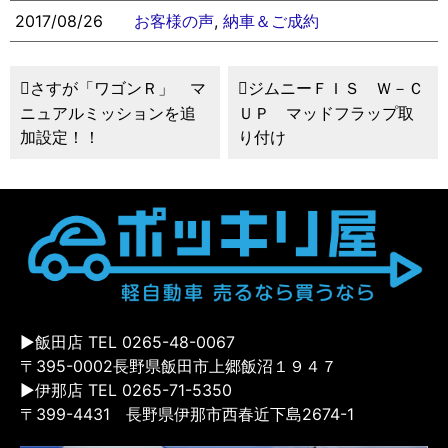
2017/08/26
お客様の声
,
納車＆ご成約
さすが「ワゴンＲ」 マ
ジムニーＦＩＳ Ｗ－Ｃ
ニュアルミッションを追
ＵＰ マッドフラップ取
加設定！！
り付け
▶飯田店 TEL 0265-48-0067
〒395-0002長野県飯田市上郷飯沼１９４７
▶伊那店 TEL 0265-71-5350
〒399-4431 長野県伊那市西春近下島2674-1