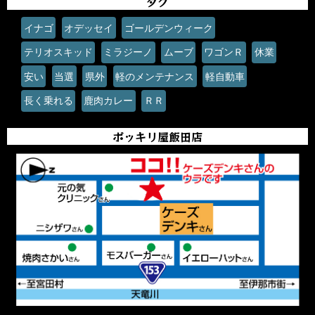
タグ
イナゴ
オデッセイ
ゴールデンウィーク
テリオスキッド
ミラジーノ
ムーブ
ワゴンＲ
休業
安い
当選
県外
軽のメンテナンス
軽自動車
長く乗れる
鹿肉カレー
ＲＲ
ポッキリ屋飯田店