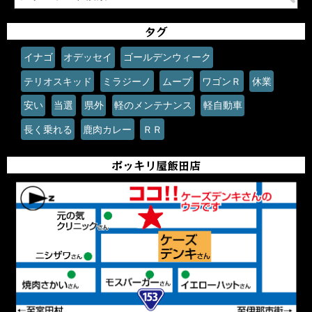
タグ
イナゴ
オデッセイ
ゴールデンウィーク
テリオスキッド
ミラジーノ
ムーブ
ワゴンＲ
休業
安い
当選
県外
軽のメンテナンス
軽自動車
長く乗れる
鹿肉カレー
ＲＲ
ポッキリ屋飯田店