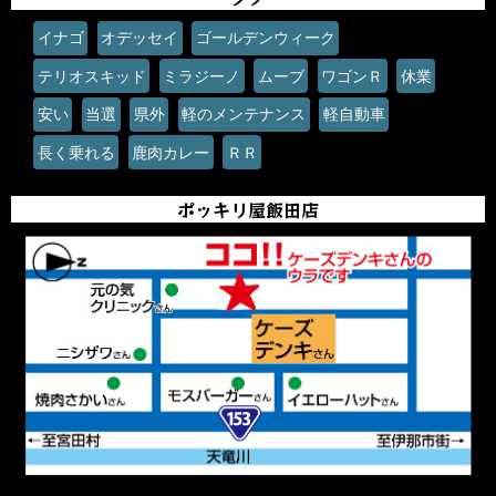
イナゴ
オデッセイ
ゴールデンウィーク
テリオスキッド
ミラジーノ
ムーブ
ワゴンＲ
休業
安い
当選
県外
軽のメンテナンス
軽自動車
長く乗れる
鹿肉カレー
ＲＲ
ポッキリ屋飯田店